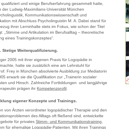
ualifiziert und einige Berufserfahrung gesammelt hatte,
an der Ludwig-Maximilians-Universität München
cholinguistik, Kommunikationswissenschaft und
kation mit Abschluss Psycholinguistin M. A. Dabei stand für
ezug ihrer Lerninhalte stets im Fokus, wie schon der Titel
gt: „Stimme und Artikulation im Berufsalltag – theoretische
ng eines Trainingskonzeptes“.
 Stetige Weiterqualifizierung.
rger 2005 mit ihrer eigenen Praxis für Logopädie in
achte, hatte sie zusätzlich eine am Lehrstuhl für
rof. Frey in München absolvierte Ausbildung zur Mediatorin
5 erwarb sie die Qualifikation zur „Trainerin sozialer
ten und Hinsch. Zahlreiche Fortbildungen und langjährige
erapeutin prägen ihr
Kompetenzprofil
.
cklung eigener Konzepte und Trainings.
n von Ärzten verordneter logopädischer Therapie und den
onsproblemen des Alltags oft fließend sind, entwickelte
gebote für privates
Stimm- und Kommunikationstraining
,
m für ehemalige Logopädie-Patienten. Mit ihren Trainings