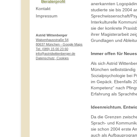
Beraterprofil
anerkannten Logopädin q
Kontakt
studierte sie bis 2004 
Sprechwissenschaft/Psy
Impressum
Interkulturelle Kommuni
sie der konkrete Praxisb
ihrer Magisterarbeit zei
Astrid Wittenberger
Waisenhausstraße 54
Grundlagen und Ableitu
80637 München
- Google Maps
Tel. (089) 15 00 23 60
Immer offen für Neues.
info@astridwittenberger.de
Datenschutz, Cookies
Als sich Astrid Wittenbe
München selbstständig m
Sozialpsychologie bei P
im Gepäck. Ebenfalls 200
Kompetenz“ nach Pfings
Erfahrung als Sprachth
Ideenreichtum. Entwi
Da die Grenzen zwische
Sprach- und Kommunikati
sie schon 2004 erste An
auch als Aufbauprogram