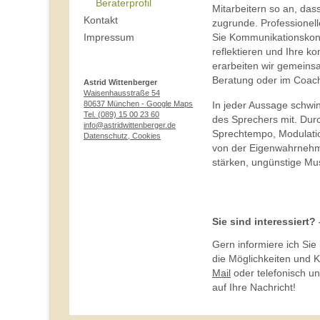
Beraterprofil
Mitarbeitern so an, das
Kontakt
zugrunde. Professionell
Sie Kommunikationskonf
Impressum
reflektieren und Ihre k
erarbeiten wir gemeinsa
Beratung oder im Coach
Astrid Wittenberger
Waisenhausstraße 54
80637 München
- Google Maps
In jeder Aussage schwin
Tel. (089) 15 00 23 60
des Sprechers mit. Durc
info@astridwittenberger.de
Sprechtempo, Modulatio
Datenschutz, Cookies
von der Eigenwahrnehm
stärken, ungünstige Mus
Sie sind interessiert
Gern informiere ich Sie
die Möglichkeiten und K
Mail
oder telefonisch u
auf Ihre Nachricht!